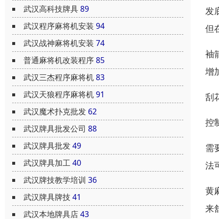
武汉高科技牌具
89
发
武汉程序麻将机安装
94
但
武汉战神麻将机安装
74
袖
普通麻将机改装程序
85
增
武汉三杰程序麻将机
83
武汉天狼程序麻将机
91
刮
武汉魔术扑克批发
62
控
武汉牌具批发公司
88
武汉牌具批发
49
需
武汉牌具加工
40
法
武汉牌技教学培训
36
黄
武汉牌具牌技
41
来
武汉本地牌具店
43