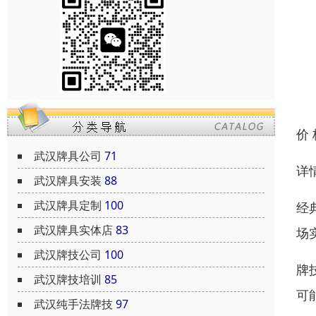
价
武汉牌具公司
71
详
武汉牌具安装
88
武汉牌具定制
100
经
武汉牌具实体店
83
场
武汉牌技公司
100
牌
武汉牌技培训
85
可
武汉纯手法牌技
97