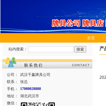
首页
产
站内搜索：
公司：
武汉千赢牌具公司
20
联系：
张总
手机：
17080028888
地址：
湖北武汉市
微信：