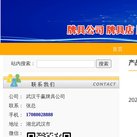
首页
产
站内搜索：
公司：
武汉千赢牌具公司
20
联系：
张总
手机：
17080028888
地址：
湖北武汉市
微信：