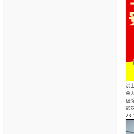
洪
单
破
武
23-