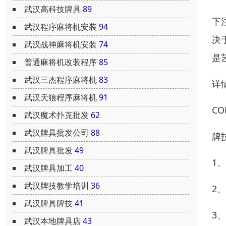
武汉高科技牌具
89
下
武汉程序麻将机安装
94
决
武汉战神麻将机安装
74
是
普通麻将机改装程序
85
武汉三杰程序麻将机
83
详
武汉天狼程序麻将机
91
C
武汉魔术扑克批发
62
武汉牌具批发公司
88
牌
武汉牌具批发
49
1
武汉牌具加工
40
武汉牌技教学培训
36
2
武汉牌具牌技
41
3
武汉本地牌具店
43