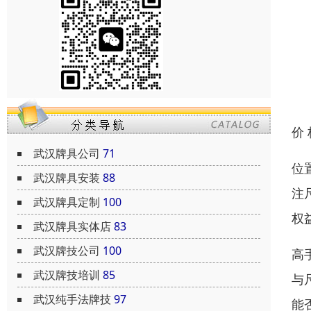
价
武汉牌具公司
71
位
武汉牌具安装
88
注
武汉牌具定制
100
权
武汉牌具实体店
83
武汉牌技公司
100
高
武汉牌技培训
85
与
武汉纯手法牌技
97
能