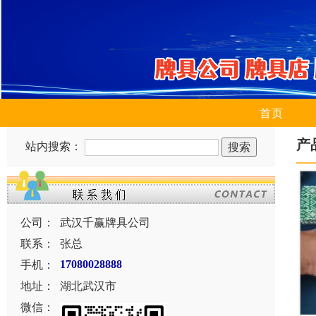
首页
产
站内搜索：
公司：
武汉千赢牌具公司
联系：
张总
手机：
17080028888
地址：
湖北武汉市
微信：