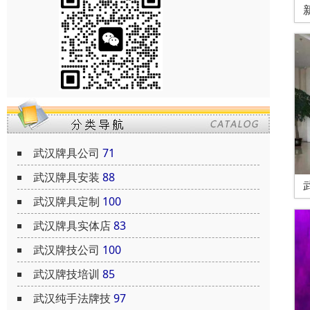
武汉牌具公司
71
武汉牌具安装
88
武汉牌具定制
100
武汉牌具实体店
83
武汉牌技公司
100
武汉牌技培训
85
武汉纯手法牌技
97