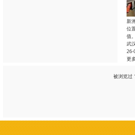
新
位
值
武
26-
更
被浏览过 