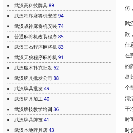
武汉高科技牌具
89
仿
武汉程序麻将机安装
94
武
武汉战神麻将机安装
74
款
普通麻将机改装程序
85
任
武汉三杰程序麻将机
83
在
武汉天狼程序麻将机
91
的
武汉魔术扑克批发
62
盘
武汉牌具批发公司
88
个
武汉牌具批发
49
清
武汉牌具加工
40
干
武汉牌技教学培训
36
时
武汉牌具牌技
41
时
武汉本地牌具店
43