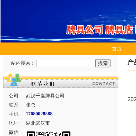
首页
产
站内搜索：
公司：
武汉千赢牌具公司
20
联系：
张总
手机：
17080028888
地址：
湖北武汉市
微信：