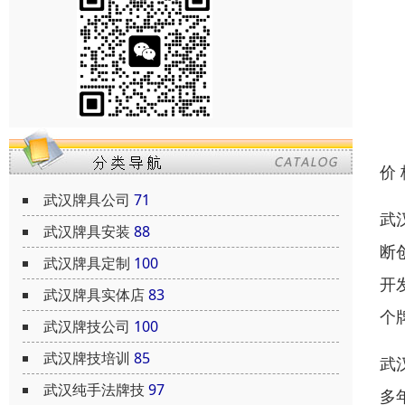
价
武汉牌具公司
71
武
武汉牌具安装
88
断
武汉牌具定制
100
开
武汉牌具实体店
83
个
武汉牌技公司
100
武汉牌技培训
85
武
武汉纯手法牌技
97
多