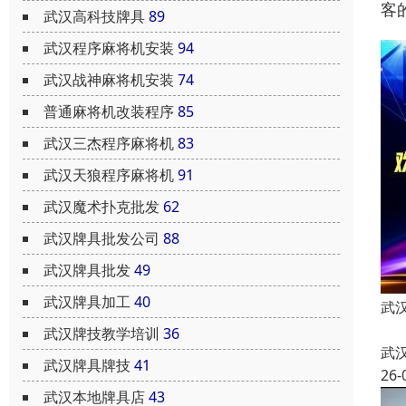
客
武汉高科技牌具
89
武汉程序麻将机安装
94
武汉战神麻将机安装
74
普通麻将机改装程序
85
武汉三杰程序麻将机
83
武汉天狼程序麻将机
91
武汉魔术扑克批发
62
武汉牌具批发公司
88
武汉牌具批发
49
武汉牌具加工
40
武
武汉牌技教学培训
36
武
武汉牌具牌技
41
26-
武汉本地牌具店
43