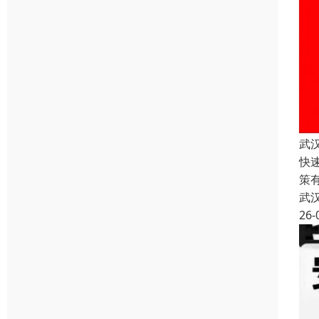
武
快
策
武
26-