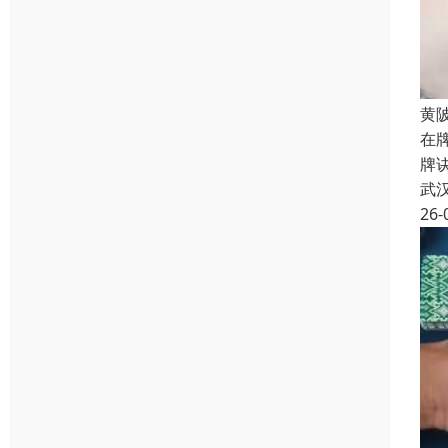
黄
在
牌
武
26-