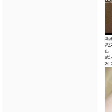
新
武
出
武
26-