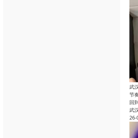
武
节
回
武
26-