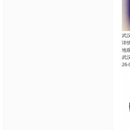
武
详
地
武
26-