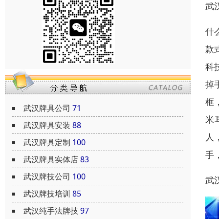
武
什
款
科
掉
框
武汉牌具公司
71
米
武汉牌具安装
88
人
武汉牌具定制
100
手
武汉牌具实体店
83
武汉牌技公司
100
武
武汉牌技培训
85
武汉纯手法牌技
97