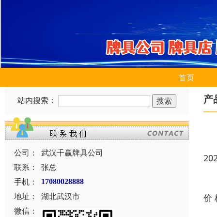
首页
产
站内搜索：
公司：
武汉千赢牌具公司
20
联系：
张总
手机：
17080028888
地址：
湖北武汉市
价
微信：