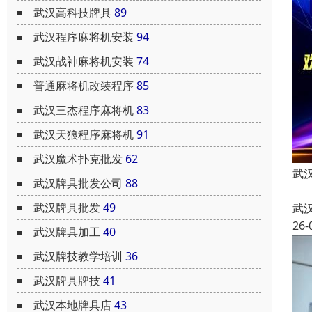
武汉高科技牌具
89
武汉程序麻将机安装
94
武汉战神麻将机安装
74
普通麻将机改装程序
85
武汉三杰程序麻将机
83
武汉天狼程序麻将机
91
武汉魔术扑克批发
62
武
武汉牌具批发公司
88
武汉牌具批发
49
武
26-
武汉牌具加工
40
武汉牌技教学培训
36
武汉牌具牌技
41
武汉本地牌具店
43