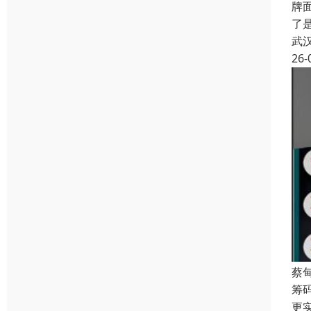
牌
了
武
26-
蔡
筹
更